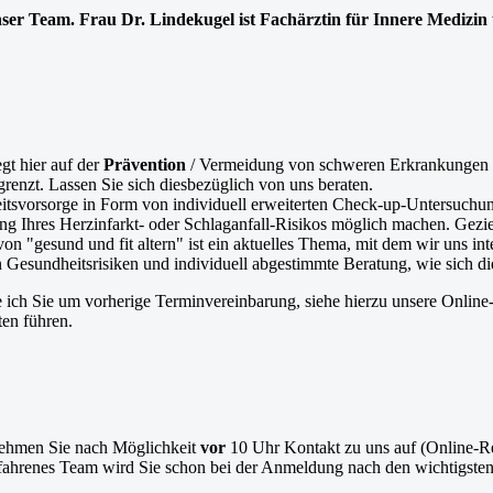
ser Team. Frau Dr. Lindekugel ist Fachärztin für Innere Medizin 
egt hier auf der
Prävention
/ Vermeidung von schweren Erkrankungen d
grenzt. Lassen Sie sich diesbezüglich von uns beraten.
eitsvorsorge in Form von individuell erweiterten Check-up-Untersuchu
g Ihres Herzinfarkt- oder Schlaganfall-Risikos möglich machen. Geziel
 von "gesund und fit altern" ist ein aktuelles Thema, mit dem wir uns in
esundheitsrisiken und individuell abgestimmte Beratung, wie sich die j
te ich Sie um vorherige Terminvereinbarung, siehe hierzu unsere Onlin
ten führen.
nehmen Sie nach Möglichkeit
vor
10 Uhr Kontakt zu uns auf (Online-Rez
rfahrenes Team wird Sie schon bei der Anmeldung nach den wichtigste