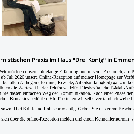
ernistischen Praxis im Haus "Drei König" in Emme
Wir möchten unsere jahrelange Erfahrung und unseren Anspruch, am Pul
en ab Juli 2026 unsere Online-Rezeption auf meiner Homepage zur Ver
bei allen Anliegen (Termine, Rezepte, Arbeitsunfähigkeit) ganz unkomp
nen die Wartezeit in der Telefonschleife. Diesbezügliche E-Mail-Anf
en Sie diesen einfachen Weg der Kommunikation. Nach einer Phase der
lichen Kontaktes bedürfen. Hierfür stehen wir selbstverständlich weiter
sowohl bei Kritik und Lob sehr wichtig. Geben Sie uns gerne Beschei
sich über die online-Rezeption melden und einen Kennenlerntermin v