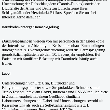
Untersuchung der Halsschlagadern (Carotis-Duplex) sowie der
Blutgefäße der Arme und Beine zur Einschätzung Ihres
Schlaganfall- oder Herzinfarkt-Risikos. Sprechen Sie uns bei
Interesse gerne darauf an.
Darmkrebsvorsorge/Darmspiegelung
Darmspiegelungen
werden von mir persönlich in der Endoskopie
der Internistischen Abteilung im Kreiskrankenhaus Emmendingen
durchgeführt. Als Vorsorgeuntersuchung wird die Darmspiegelung
grundsätzlich spätestens ab dem 50. Lebensjahr empfohlen. Bei
Patienten mit familiärer Belastung mit Darmkrebs häufig auch
früher.
Labor
Untersuchungen vor Ort: Urin, Blutzucker und
Blutgerinnungsparameter sowie Streptokokken-Schnelltest und
Triple-Test bei Infekt auf Covid, Influenza und RSV-Viren. Ich biete
in Zusammenarbeit mit einem Großlabor sämtliche
Laboruntersuchungen an. Dabei sind Untersuchungen sowohl als
Kassenleistung als auch als Selbstzahlerleistung wie z. B.
Vitaminbestimmungen, Prostatawert, HIV-Test,