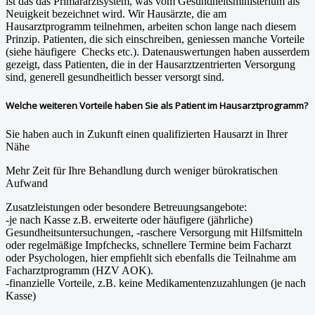
ist das das Primärarztsystem, was vom Gesundheitsministerium als
Neuigkeit bezeichnet wird. Wir Hausärzte, die am
Hausarztprogramm teilnehmen, arbeiten schon lange nach diesem
Prinzip. Patienten, die sich einschreiben, geniessen manche Vorteile
(siehe häufigere Checks etc.). Datenauswertungen haben ausserdem
gezeigt, dass Patienten, die in der Hausarztzentrierten Versorgung
sind, generell gesundheitlich besser versorgt sind.
Welche weiteren Vorteile haben Sie als Patient im Hausarztprogramm?
Sie haben auch in Zukunft einen qualifizierten Hausarzt in Ihrer
Nähe
Mehr Zeit für Ihre Behandlung durch weniger bürokratischen
Aufwand
Zusatzleistungen oder besondere Betreuungsangebote:
-je nach Kasse z.B. erweiterte oder häufigere (jährliche)
Gesundheitsuntersuchungen, -raschere Versorgung mit Hilfsmitteln
oder regelmäßige Impfchecks, schnellere Termine beim Facharzt
oder Psychologen, hier empfiehlt sich ebenfalls die Teilnahme am
Facharztprogramm (HZV AOK).
-finanzielle Vorteile, z.B. keine Medikamentenzuzahlungen (je nach
Kasse)