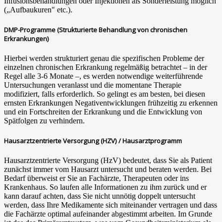
Infusionsbehandlungen oder Injektionen als Sonderleistung möglich
(„Aufbaukuren" etc.).
DMP-Programme (Strukturierte Behandlung von chronischen
Erkrankungen)
Hierbei werden strukturiert genau die spezifischen Probleme der
einzelnen chronischen Erkrankung regelmäßig betrachtet – in der
Regel alle 3-6 Monate –, es werden notwendige weiterführende
Untersuchungen veranlasst und die momentane Therapie
modifiziert, falls erforderlich. So gelingt es am besten, bei diesen
ernsten Erkrankungen Negativentwicklungen frühzeitig zu erkennen
und ein Fortschreiten der Erkrankung und die Entwicklung von
Spätfolgen zu verhindern.
Hausarztzentrierte Versorgung (HZV) / Hausarztprogramm
Hausarztzentrierte Versorgung (HzV) bedeutet, dass Sie als Patient
zunächst immer vom Hausarzt untersucht und beraten werden. Bei
Bedarf überweist er Sie an Fachärzte, Therapeuten oder ins
Krankenhaus. So laufen alle Informationen zu ihm zurück und er
kann darauf achten, dass Sie nicht unnötig doppelt untersucht
werden, dass Ihre Medikamente sich miteinander vertragen und dass
die Fachärzte optimal aufeinander abgestimmt arbeiten. Im Grunde