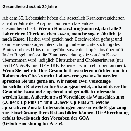
Gesundheitscheck ab 35 Jahre
Ab dem 35. Lebensjahr haben alle gesetzlich Krankenversicherten
alle drei Jahre den Anspruch auf einen kostenlosen
Gesundheitscheck.
Wer im Hausarztprogramm ist, darf alle 2
Jahre einen Check machen lassen, manche sogar jährlich, je
nach Kasse.
Hierbei wird gezielt nach Beschwerden gefragt und
dann eine Ganzkörperuntersuchung und eine Untersuchung des
Blutes und des Urins durchgeführt sowie der Impfstatus überprüft.
In der Regel umfasst die Blutuntersuchung, die von den Kassen
übernommen wird, lediglich Blutzucker und Cholesterinwert (nur
bei HZV AOK und HZV IKK-Patienten wird mehr übernommen).
Wenn Sie mehr in Ihre Gesundheit investieren möchten und im
Rahmen des Checks mehr Laborwerte gewünscht werden,
sprechen Sie uns gerne an. Wir haben zwei Vorschläge
hinsichtlich Blutwerten für Sie ausgearbeitet, anhand derer Ihr
Gesundheitszustand eingehend und gründlich untersucht
werden kann. Außerdem zwei Vorschläge als Wunschleistung
(„Check-Up Plus 1“ und „Check-Up Plus 2“), welche
apparativen Zusatz-Untersuchungen eine sinnvolle Ergänzung
zur Einschätzung Ihres Risikos bilden können. Die Abrechnung
erfolgt jeweils nach den Vorgaben der GOÄ
(Gebührenordnung für Ärzte).